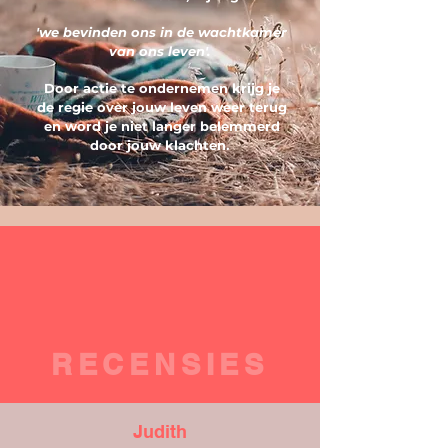
'we bevinden ons in de wachtkamer
van ons leven'.
Door actie te ondernemen krijg je
de regie over jouw leven weer terug
en word je niet langer belemmerd
door jouw klachten.
RECENSIES
Judith