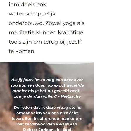
inmiddels ook
wetenschappelijk
onderbouwd. Zowel yoga als
meditatie kunnen krachtige
tools zijn om terug bij jezelf
te komen.
Als jij jouw leven nog een keer over
zou kunnen doen, op exact dezelfde
manier als je het nu geleefd hebt -
zou je dit dan willen? - Nietzsche
De reden dat ik deze vraag stel is
omdat velen van ons niet écht
leven. Een inspirerende manier om
het te verwoorden kwam van
Dokter Juriaan
,
hij zegt